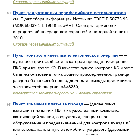
Словарь черезвычайных ситуаций
Пункт для установки периферийного ретранслятора
—
93
см. Пункт сбора информации Источник: ГОСТ Р 50775 95
(МЭК 60839 1 1:1988) EdwART. Словарь терминов и
определений по средствам охранной и пожарной защиты,
2010 …
Словарь черезвычайных ситуаций
Пункт контроля качества электрической энергии
— –
94
пункт электрической сети, в котором проводят измерение
ПКЭ при контроле КЭ. В качестве пункта контроля КЭ может
быть использована точка общего присоединения, граница
раздела балансовой принадлежности, выводы приемников
электрической энергии, а&#8230; …
Коммерческая электроэнергетика. Словарь-справочник
Пункт взимания платы за проезд
— (далее пункт
95
взимания платы или ПВП) имущественный комплекс,
включающий здания, сооружения, специальное
оборудование и предназначенный для контроля въезда и/
или выезда на платную автомобильную дорогу (дорожный